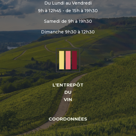
Du Lundi au Vendredi
9h à 12h45 - de 15h à 19h30
Samedi de 9h à 19h30
Dimanche 9h30 à 12h30
L'ENTREPÔT
DU
VIN
COORDONNÉES