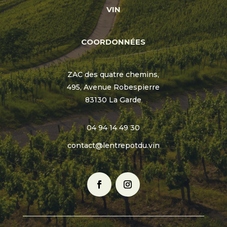
VIN
COORDONNÉES
ZAC des quatre chemins,
495, Avenue Robespierre
83130 La Garde
04 94 14 49 30
contact@lentrepotdu.vin