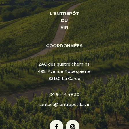
L'ENTREPÔT
DU
VIN
COORDONNÉES
ZAC des quatre chemins,
495, Avenue Robespierre
83130 La Garde
04 94 14 49 30
contact@lentrepotdu.vin