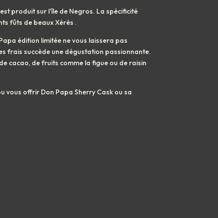
t produit sur l’île de Negros. La spécificité
ents fûts de beaux Xérès .
Papa édition limitée ne vous laissera pas
uges frais succède une dégustation passionnante.
e cacao, de fruits comme la figue ou de raisin
 ou vous offrir Don Papa Sherry Cask ou sa