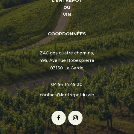
L'ENTREPÔT
DU
VIN
COORDONNÉES
ZAC des quatre chemins,
495, Avenue Robespierre
83130 La Garde
04 94 14 49 30
contact@lentrepotdu.vin