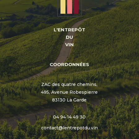
L'ENTREPÔT
DU
VIN
COORDONNÉES
ZAC des quatre chemins,
495, Avenue Robespierre
83130 La Garde
04 94 14 49 30
contact@lentrepotdu.vin