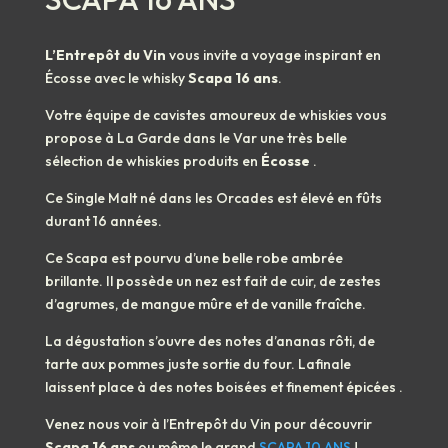
L’Entrepôt du Vin
vous invite a voyage inspirant en
Écosse avec le whisky
Scapa 16 ans
.
Votre équipe de cavistes amoureux de whiskies vous
propose à La Garde dans le Var une très belle
sélection de whiskies produits en
Écosse
.
Ce Single Malt né dans les Orcades est élevé en fûts
durant 16 années.
Ce Scapa est pourvu d’une belle robe ambrée
brillante. Il
possède un nez est fait de cuir, de zestes
d’agrumes, de mangue mûre et de vanille fraîche.
La dégustation s’ouvre des notes d’ananas rôti, de
tarte aux pommes juste sortie du four. Lafinale
laissent place à des notes boisées et finement épicées .
Venez nous voir à
l’Entrepôt du Vin
pour découvrir
Scapa 16 ans
ou même le grand
SCAPA 10 ANS
!