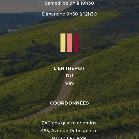
Samedi de 9h à 19h30
Dimanche 9h30 à 12h30
L'ENTREPÔT
DU
VIN
COORDONNÉES
ZAC des quatre chemins,
495, Avenue Robespierre
83130 La Garde