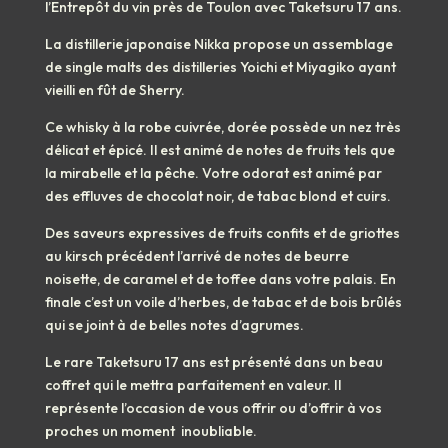
l’Entrepôt du vin près de Toulon avec Taketsuru 17 ans.
La distillerie japonaise Nikka propose un assemblage
de single malts des distilleries Yoichi et Miyagiko ayant
vieilli en fût de Sherry.
Ce whisky à la robe cuivrée, dorée possède un nez très
délicat et épicé. Il est animé de notes de fruits tels que
la mirabelle et la pêche. Votre odorat est animé par
des effluves de chocolat noir, de tabac blond et cuirs.
Des saveurs expressives de fruits confits et de griottes
au kirsch précédent l’arrivé de notes de beurre
noisette, de caramel et de toffee dans votre palais. En
finale c’est un voile d’herbes, de tabac et de bois brûlés
qui se joint à de belles notes d’agrumes.
Le rare Taketsuru 17 ans est présenté dans un beau
coffret qui le mettra parfaitement en valeur. Il
représente l’occasion de vous offrir ou d’offrir à vos
proches un moment inoubliable.