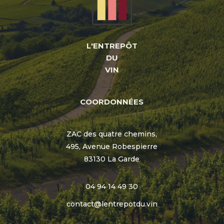
L'ENTREPÔT
DU
VIN
COORDONNÉES
ZAC des quatre chemins,
495, Avenue Robespierre
83130 La Garde
04 94 14 49 30
contact@lentrepotdu.vin