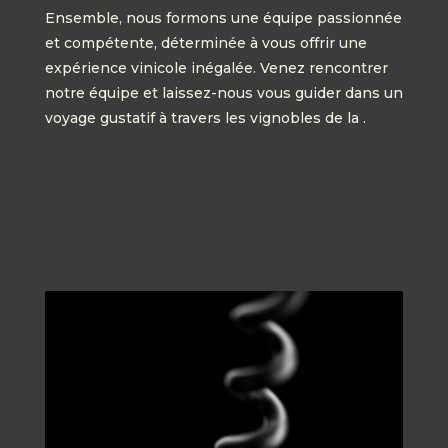
Ensemble, nous formons une équipe passionnée
et compétente, déterminée à vous offrir une
expérience vinicole inégalée. Venez rencontrer
notre équipe et laissez-nous vous guider dans un
voyage gustatif à travers les vignobles de la .