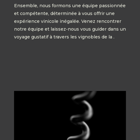
Ensemble, nous formons une équipe passionnée
et compétente, déterminée à vous offrir une
expérience vinicole inégalée. Venez rencontrer
notre équipe et laissez-nous vous guider dans un
voyage gustatif à travers les vignobles de la .