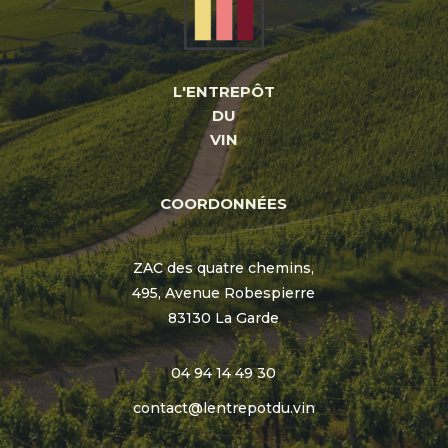
L'ENTREPÔT
DU
VIN
COORDONNÉES
ZAC des quatre chemins,
495, Avenue Robespierre
83130 La Garde
04 94 14 49 30
contact@lentrepotdu.vin