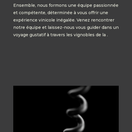
Ensemble, nous formons une équipe passionnée
et compétente, déterminée à vous offrir une
expérience vinicole inégalée. Venez rencontrer
notre équipe et laissez-nous vous guider dans un
voyage gustatif à travers les vignobles de la .