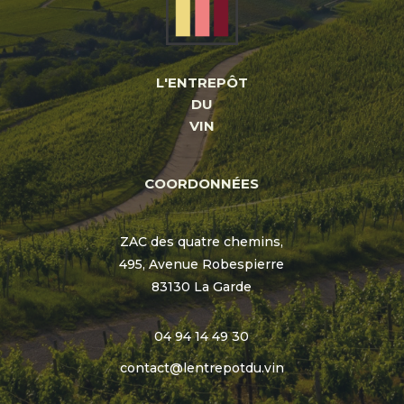
L'ENTREPÔT
DU
VIN
COORDONNÉES
ZAC des quatre chemins,
495, Avenue Robespierre
83130 La Garde
04 94 14 49 30
contact@lentrepotdu.vin