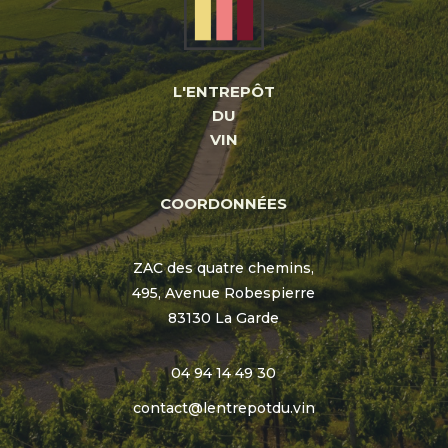
L'ENTREPÔT
DU
VIN
COORDONNÉES
ZAC des quatre chemins,
495, Avenue Robespierre
83130 La Garde
04 94 14 49 30
contact@lentrepotdu.vin