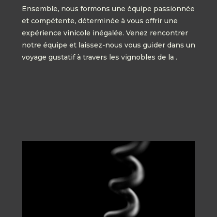
Ensemble, nous formons une équipe passionnée
et compétente, déterminée à vous offrir une
expérience vinicole inégalée. Venez rencontrer
notre équipe et laissez-nous vous guider dans un
voyage gustatif à travers les vignobles de la .