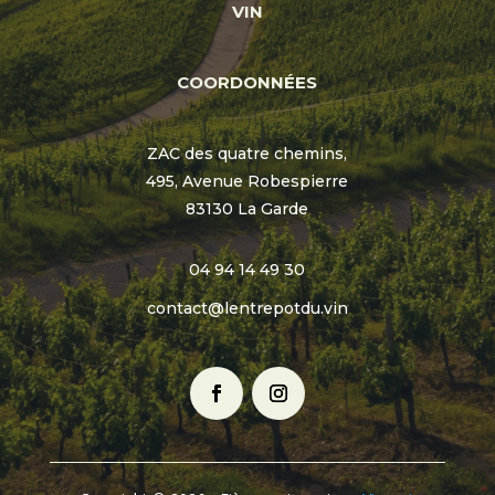
VIN
COORDONNÉES
ZAC des quatre chemins,
495, Avenue Robespierre
83130 La Garde
04 94 14 49 30
contact@lentrepotdu.vin