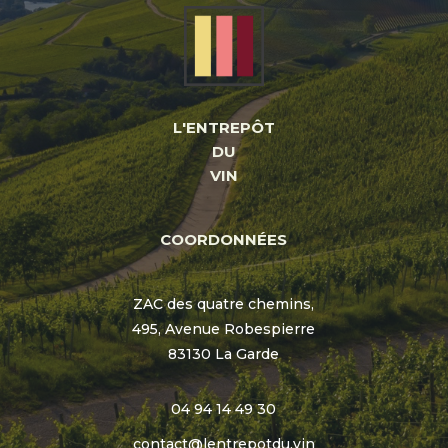
L'ENTREPÔT
DU
VIN
COORDONNÉES
ZAC des quatre chemins,
495, Avenue Robespierre
83130 La Garde
04 94 14 49 30
contact@lentrepotdu.vin